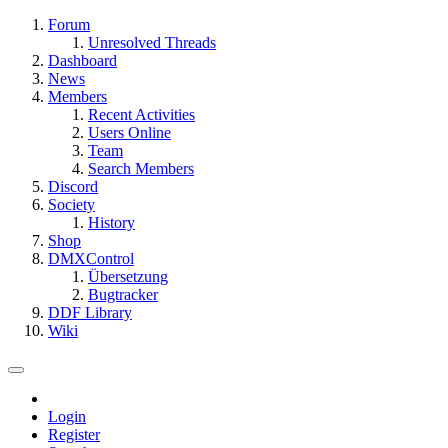
Forum
Unresolved Threads
Dashboard
News
Members
Recent Activities
Users Online
Team
Search Members
Discord
Society
History
Shop
DMXControl
Übersetzung
Bugtracker
DDF Library
Wiki
Login
Register