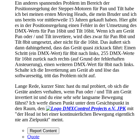
Ein anderes spannendes Problem im Bereich der
Positionsregelung der Stepper-Motoren für Pan und Tilt habe
ich bei meinen ersten Moving Heads, die mein Bruder und ich
uns bereits vor mittlerweile 15 Jahren gekauft haben. Hier gibt
es in der Positionsregelung einen Fehler in der Umsetzung des
DMX-Werts für Pan 16bit und Tilt 16bit. Wenn ich am Gerät
Pan oder / und Tilt invertiere, wird dies zwar für Pan 8bit und
Tilt 8bit umgesetzt, aber nicht für die 16bit. Das äußert sich
dann dahingehend, dass das Gerät quasi zickzack fährt: Einen
Schritt (ein DMX-Wert) für 8bit nach links, 255 DMX-Werte
für 16bit zurück nach rechts (auf Grund der fehlerhaften
Ansteuerung), einen weiteren DMX-Wert für 8bit nach links.
Schalte ich die Invertierung am Gerät ab und löse das
softwareseitig, tritt das Problem nicht auf.
Lange Rede, kurzer Sinn: hast du mal probiert, ob sich die
Geräte anders verhalten, wenn Pan oder / und Tilt am Gerät
invertiert ist und du eine sehr sehr langsame Bewegung
fährst? Ich werfe diesen Punkt unter dem Gesichtspunkt in
den Raum, den
JPK
mit
"der Head ist bei einer kontinuierlichen Bewegung eigentlich
nie am Zielpunkt" meint.
Report Content
Quote