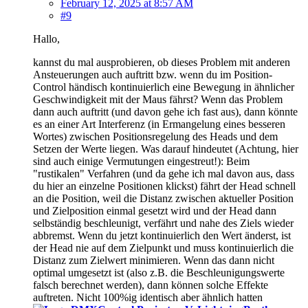
February 12, 2025 at 8:57 AM
#9
Hallo,
kannst du mal ausprobieren, ob dieses Problem mit anderen
Ansteuerungen auch auftritt bzw. wenn du im Position-
Control händisch kontinuierlich eine Bewegung in ähnlicher
Geschwindigkeit mit der Maus fährst? Wenn das Problem
dann auch auftritt (und davon gehe ich fast aus), dann könnte
es an einer Art Interferenz (in Ermangelung eines besseren
Wortes) zwischen Positionsregelung des Heads und dem
Setzen der Werte liegen. Was darauf hindeutet (Achtung, hier
sind auch einige Vermutungen eingestreut!): Beim
"rustikalen" Verfahren (und da gehe ich mal davon aus, dass
du hier an einzelne Positionen klickst) fährt der Head schnell
an die Position, weil die Distanz zwischen aktueller Position
und Zielposition einmal gesetzt wird und der Head dann
selbständig beschleunigt, verfährt und nahe des Ziels wieder
abbremst. Wenn du jetzt kontinuierlich den Wert änderst, ist
der Head nie auf dem Zielpunkt und muss kontinuierlich die
Distanz zum Zielwert minimieren. Wenn das dann nicht
optimal umgesetzt ist (also z.B. die Beschleunigungswerte
falsch berechnet werden), dann können solche Effekte
auftreten. Nicht 100%ig identisch aber ähnlich hatten