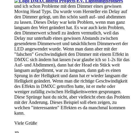
LightningBrothers
und ich schon Probleme mit dem Dimmer eines gewissen
Moving Head Typs. Da wurde vom Hersteller ein Delay auf
den Dimmer gelegt, um ihn schön sanft auf- und abdimmen
zu lassen. Dieses Delay war kein Problem, wenn man ganz
langsam den Wert geändert hat. Es war auch kein Problem,
den Dimmerwert schnell zu ändern vermutlich, weil das
Delay nur unterhalb eines gewissen Abstands zwischen
gesendetem Dimmerwert und tatsächlichem Dimmerwert der
LED angewendet wurde. Wenn man dann aber mit der
"falschen" Geschwindigkeit den Dimmer mit einem Effekt in
DMXC sich ändern hat lassen (war glaube ich so 1-2s für das
Auf- und Abdimmen), dann hat der Head ein Stück weit
langsam aufgedimmt, war zu langsam, dann gab es einen
Sprung in der Helligkeit und dann hat er wieder langsam die
Helligkeit geändert. Wenn man die richtige Geschwindigkeit
des Effekts in DMXC getroffen hatte, ist er mehr oder
weniger zufällig zwischen Helligkeitswerten gesprungen.
Diese Sprünge hast du nicht, aber vielleicht eben das Problem
mit der Änderung. Dieses Beispiel soll eben zeigen, zu
welchen "interessanten" Effekten es da manchmal kommen
kann.
Viele Grüße