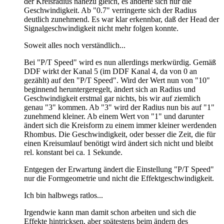
der Kreisradius nahezu gleich, es änderte sich nur die
Geschwindigkeit. Ab "0.7" verringerte sich der Radius
deutlich zunehmend. Es war klar erkennbar, daß der Head der
Signalgeschwindigkeit nicht mehr folgen konnte.
Soweit alles noch verständlich...
Bei "P/T Speed" wird es nun allerdings merkwürdig. Gemäß
DDF wirkt der Kanal 5 (im DDF Kanal 4, da von 0 an
gezählt) auf den "P/T Speed". Wird der Wert nun von "10"
beginnend heruntergeregelt, ändert sich an Radius und
Geschwindigkeit erstmal gar nichts, bis wir auf ziemlich
genau "3" kommen. Ab "3" wird der Radius nun bis auf "1"
zunehmend kleiner. Ab einem Wert von "1" und darunter
ändert sich die Kreisform zu einem immer kleiner werdenden
Rhombus. Die Geschwindigkeit, oder besser die Zeit, die für
einen Kreisumlauf benötigt wird ändert sich nicht und bleibt
rel. konstant bei ca. 1 Sekunde.
Entgegen der Erwartung ändert die Einstellung "P/T Speed"
nur die Formgeometrie und nicht die Effektgeschwindigkeit.
Ich bin halbwegs ratlos...
Irgendwie kann man damit schon arbeiten und sich die
Effekte hintricksen, aber spätestens beim ändern des