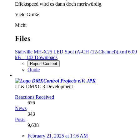
Effektspeed wird es dann doch merkwürdig.
Viele Grüße
Michi
Files
Stairville MH-X25 LED Spot (A-CH (12-Channel)).xml
6.09
kB – 143 Downloads
Report Content
Quote
JPK
IT & DMXC 3 Development
Reactions Received
676
News
343
Posts
9,638
February 21, 2025 at 1:16 AM