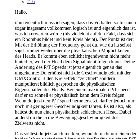
#16
Hallo,
öhm eicentlich muss ich sagen, dass das Verhalten so für mich
sogar insgesamt vollkommen logisch ist und eigentlich das ist,
was ich erwarten würde (bis vielleicht auf den Fakt, dass sich
ein Rhombus bildet und kein Kreis bleibt). Der Punkt ist der:
Mit der Erhöhung der Frequency gehst du, wie du ha selbst
sagst, immer weiter über die physikalischen Möglichkeiten
des Heads. Er kommt eben schlicht irgendwann nicht mehr
hinterher, weil der Head dem Signal nicht folgen kann. Deine
Änderung des P/T Speeds ist jetzt eigentlich genau das
umgekehrte: Du erhöhst nicht die Geschwindigkeit, mit der
DMXControl 3 den Kreiseffekt "zeichnet" sondern
manipulierst bildlich gesprochen die physikatischen
Eigenschaften des Heads. Bei einem maximalen P/T speed
darf er so schnell er physikalisch kann dem Kreis folgen.
Wenn du jetzt den P/T speed heruntersetzt, darf er jedoch nur
noch mit geringerer Geschwindigkeit fahren. Es ist also, als
hättest du nun einen physikalisch schlechteren Head. Dabei
änderst du die ja die Bewegungsgeschwindigkeit des
Zielwerts nicht.
Das solltest du jetzt auch merken, wenn du nicht nur einen der