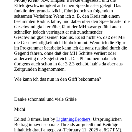
Mode) Kreis- bzw. Ellipsen Effekte eingesetzt, und die
Effektgeschwindigkeit auf einen Speedmaster gelegt. Das
funktioniert grundsätzlich, führt jedoch zu folgendem
seltsamen Verhalten: Wenn ich z. B. den Kreis mit einem
bestimmten Radius fahre, und dabei über den Speedmaster die
Geschwindigkeit erhöhe, fährt der MH zwar gefühlt auch
schneller, jedoch verringert er mit zunehmender
Geschwindigkeit seinen Radius. Es ist nicht so, daß der MH
die Geschwindigkeit nicht hinbekommt. Wenn ich die Figur
im Programmer bearbeite kann ich da ganz rustikal durch die
Gegend fahren, ohne daß der MH Schritte verliert oder
anderweitig die Segel streicht. Das Phänomen habe ich
übrigens auch schon in der 3.2.3 gehabt, hab´s da aber aus
Zeitgründen hingenommen.
Wie kann ich das nun in den Griff bekommen?
Danke schonmal und viele Grüße
Michi
Edited 3 times, last by
LightningBrothers
: Ursprünglichen
Beitrag in zwei separate Threads aufgeteilt und Beiträge
inhaltlich drauf angepasst (
February 11, 2025 at 6:27 PM
).