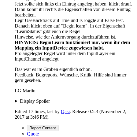
Jetzt sollte sich links ein Eintrag angelegt haben, klickt drauf.
Dann könnt ihr rechts die Eigenschaften von diesem Eintrag
bearbeiten.
Legt UseBacktrack auf True und IsToggle auf False fest.
Danach klickt oben auf "Begin learn". In der Eigenschaft
"LearnStatus" gibt euch die Regel
Hinweise, wie der Anlernvorgang durchzuführen ist.
HINWEIS: BeginLearn funktioniert nur, wenn ihr dem
Mapping ein InputDevice zugewiesen habt.
Pro angelegter Regel wird unter dem InputLayer ein
InputChannel angelegt.
Das war es im Groben eigentlich schon.
Feedback, Bugreports, Wünsche, Kritik, Hilfe sind immer
gern gesehen.
LG Martin
Display Spoiler
Edited 17 times, last by
Qasi
: Release 0.5.3 (
November 2,
2017 at 3:46 PM
).
Report Content
Quote