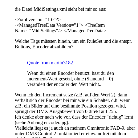
die Datei MidiSettings.xml sieht bei mir so aus:
<?xml version="1.0"?>
-<ManagedTreeData Version="1"> <TreeItem
Name="MidiSettings"/> </ManagedTreeData>
Welche Tags müssten hinein, um ein RuleSet und die entspr.
Buttons, Encoder abzubilden?
Quote from martin3182
Wenn du einen Encoder benutzt: hast du den
Increment-Wert gesetzt, ohne (Standard = 0)
verändert der encoder den Wert nicht...
Wenn ich den Increment setze (z.B. auf den Wert 2), dann
verhält sich der Encoder bei mir wie ein Schalter, d.h. wenn
z.B. ein Slider auf eine bestimmte Position gezogen wird,
springt der DMX Ausgabewert von 0 direkt auf 255.
Ich denke aber nach wie vor, dass der Encoder "richtig" lernt
(siehe Anhang encoder.jpg).
Vielleicht liegt es ja auch an meinem Omnitronic FAD-9, aber
unter DMXControl 2 funktioniert er einwandfrei mit dem