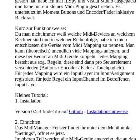
gestört hat, habe ich mal ILSpy und Visual Studio ausgepackt
und habe mir ein kleines Midi-Plugin geschrieben. Es
unterstützt im Moment Buttons und Encoder/Fader inklusive
Backtrack
Kurz zur Funktionsweise:
Da man nicht immer weiß welche Midi-Devices an welchem
Rechner sind und in welcher Reihenfolge, habe ich mich
entschlossen die Geräte vom Midi-Mapping zu trennen. Man
kann (theoretisch) unendlich viele Mappings anlegen, und
diese bei Bedarf an Midi-Geräte koppeln. Jedes Mapping
besteht aus sog. Regeln, diese sind dann pro Steuerelement
verschieden (Buttons / Encoder / Fader / Touchpad etc).
Für jedes Mapping wird ein InputLayer im InputAssignment
registriert, für jede Regel ein InputChannel im Betreffenen
InputLayer.
Kleines Tutorial:
1. Installation
Version 0.5.3 findet ihr auf
Github
-
Installationshinweise
2. Einrichten
Das MidiManager Fenster findet ihr unter dem Menüpunkt
"Settings", öffnet es jetzt.
Im oberen Teil werden alle Midi-Geräte angezeigt, die an den