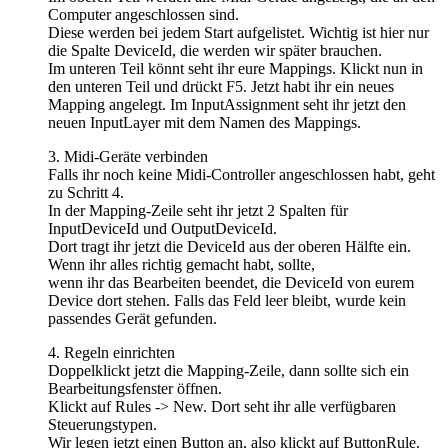
Computer angeschlossen sind.
Diese werden bei jedem Start aufgelistet. Wichtig ist hier nur
die Spalte DeviceId, die werden wir später brauchen.
Im unteren Teil könnt seht ihr eure Mappings. Klickt nun in
den unteren Teil und drückt F5. Jetzt habt ihr ein neues
Mapping angelegt. Im InputAssignment seht ihr jetzt den
neuen InputLayer mit dem Namen des Mappings.
3. Midi-Geräte verbinden
Falls ihr noch keine Midi-Controller angeschlossen habt, geht
zu Schritt 4.
In der Mapping-Zeile seht ihr jetzt 2 Spalten für
InputDeviceId und OutputDeviceId.
Dort tragt ihr jetzt die DeviceId aus der oberen Hälfte ein.
Wenn ihr alles richtig gemacht habt, sollte,
wenn ihr das Bearbeiten beendet, die DeviceId von eurem
Device dort stehen. Falls das Feld leer bleibt, wurde kein
passendes Gerät gefunden.
4. Regeln einrichten
Doppelklickt jetzt die Mapping-Zeile, dann sollte sich ein
Bearbeitungsfenster öffnen.
Klickt auf Rules -> New. Dort seht ihr alle verfügbaren
Steuerungstypen.
Wir legen jetzt einen Button an, also klickt auf ButtonRule.