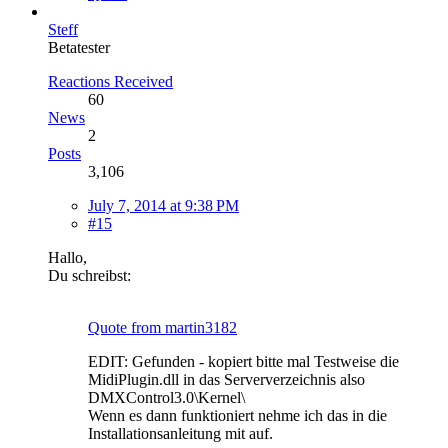
Steff
Betatester
Reactions Received
60
News
2
Posts
3,106
July 7, 2014 at 9:38 PM
#15
Hallo,
Du schreibst:
Quote from martin3182
EDIT: Gefunden - kopiert bitte mal Testweise die
MidiPlugin.dll in das Serververzeichnis also
DMXControl3.0\Kernel\
Wenn es dann funktioniert nehme ich das in die
Installationsanleitung mit auf.