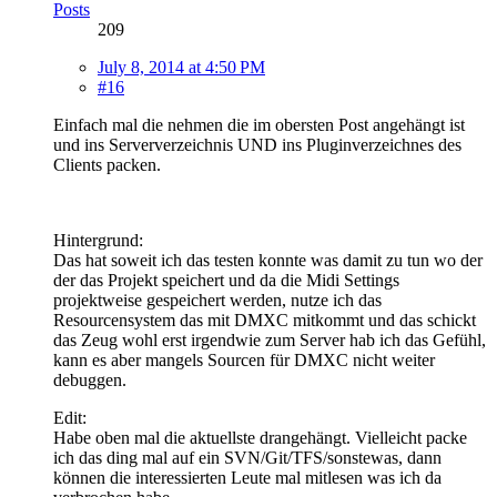
Posts
209
July 8, 2014 at 4:50 PM
#16
Einfach mal die nehmen die im obersten Post angehängt ist
und ins Serververzeichnis UND ins Pluginverzeichnes des
Clients packen.
Hintergrund:
Das hat soweit ich das testen konnte was damit zu tun wo der
der das Projekt speichert und da die Midi Settings
projektweise gespeichert werden, nutze ich das
Resourcensystem das mit DMXC mitkommt und das schickt
das Zeug wohl erst irgendwie zum Server hab ich das Gefühl,
kann es aber mangels Sourcen für DMXC nicht weiter
debuggen.
Edit:
Habe oben mal die aktuellste drangehängt. Vielleicht packe
ich das ding mal auf ein SVN/Git/TFS/sonstewas, dann
können die interessierten Leute mal mitlesen was ich da