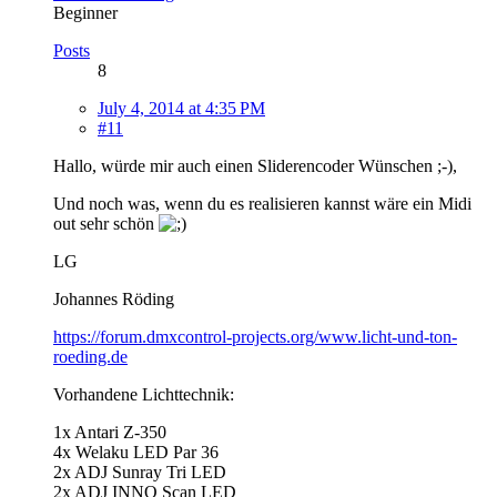
Beginner
Posts
8
July 4, 2014 at 4:35 PM
#11
Hallo, würde mir auch einen Sliderencoder Wünschen ;-),
Und noch was, wenn du es realisieren kannst wäre ein Midi
out sehr schön
LG
Johannes Röding
https://forum.dmxcontrol-projects.org/www.licht-und-ton-
roeding.de
Vorhandene Lichttechnik:
1x Antari Z-350
4x Welaku LED Par 36
2x ADJ Sunray Tri LED
2x ADJ INNO Scan LED