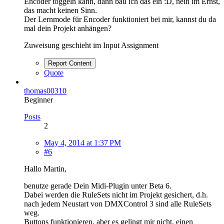
Encoder toggeln kann, dann bau ich das ein :D, nein im Ernst,
das macht keinen Sinn.
Der Lernmode für Encoder funktioniert bei mir, kannst du da
mal dein Projekt anhängen?
Zuweisung geschieht im Input Assignment
Report Content
Quote
thomas00310
Beginner
Posts
2
May 4, 2014 at 1:37 PM
#6
Hallo Martin,
benutze gerade Dein Midi-Plugin unter Beta 6.
Dabei werden die RuleSets nicht im Projekt gesichert, d.h.
nach jedem Neustart von DMXControl 3 sind alle RuleSets
weg.
Buttons funktionieren, aber es gelingt mir nicht, einen