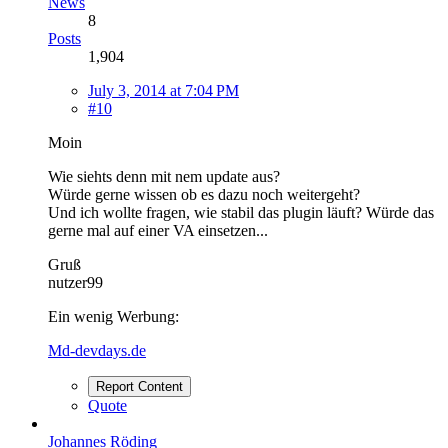
News
8
Posts
1,904
July 3, 2014 at 7:04 PM
#10
Moin
Wie siehts denn mit nem update aus?
Würde gerne wissen ob es dazu noch weitergeht?
Und ich wollte fragen, wie stabil das plugin läuft? Würde das
gerne mal auf einer VA einsetzen...
Gruß
nutzer99
Ein wenig Werbung:
Md-devdays.de
Report Content
Quote
Johannes Röding