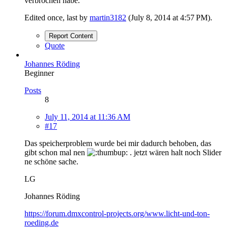
verbrochen habe.
Edited once, last by
martin3182
(
July 8, 2014 at 4:57 PM
).
Report Content
Quote
Johannes Röding
Beginner
Posts
8
July 11, 2014 at 11:36 AM
#17
Das speicherproblem wurde bei mir dadurch behoben, das
gibt schon mal nen
. jetzt wären halt noch Slider
ne schöne sache.
LG
Johannes Röding
https://forum.dmxcontrol-projects.org/www.licht-und-ton-
roeding.de