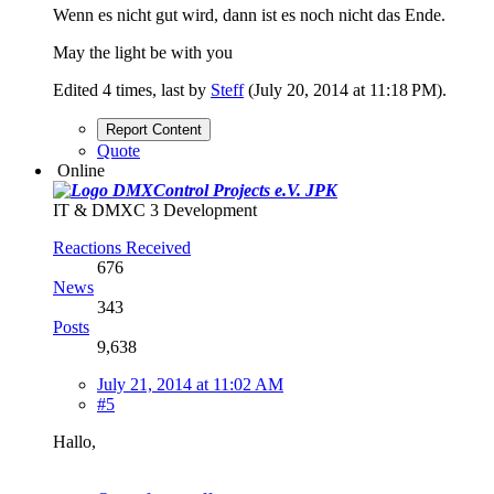
Wenn es nicht gut wird, dann ist es noch nicht das Ende.
May the light be with you
Edited 4 times, last by
Steff
(
July 20, 2014 at 11:18 PM
).
Report Content
Quote
Online
JPK
IT & DMXC 3 Development
Reactions Received
676
News
343
Posts
9,638
July 21, 2014 at 11:02 AM
#5
Hallo,