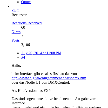
Quote
Steff
Betatester
Reactions Received
60
News
2
Posts
3,106
July 20, 2014 at 11:08 PM
#4
Hallo,
beim Interface gibt es als selbstbau das von
http://www.digital-enlightenment.de/usbdmx.htm
oder das Nodle U1 von DMXControl.
Als Kaufversion das FX5.
Das sind sogenannte aktive bei denen die Ausgabe vom
Interface
gemacht wird und nicht wie bei vielen günstigeren pasiven