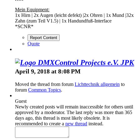
Mein Equipment:
1x Hirn | 2x Augen (leicht defekt) |2x Ohren | 1x Mund |32x
Zahn (zum Teil V1.5) | 1x Handundfuß-Interface
*SCNR*
Report Content
Quote
JPK
April 9, 2018 at 8:08 PM
Moved the thread from forum
Lichttechnik allgemein
to
forum
Common Topics
.
Guest
Newly created posts will remain inaccessible for others until
approved by a moderator.
The last reply was more than 365
days ago, this thread is most likely obsolete. It is
recommended to create a
new thread
instead.