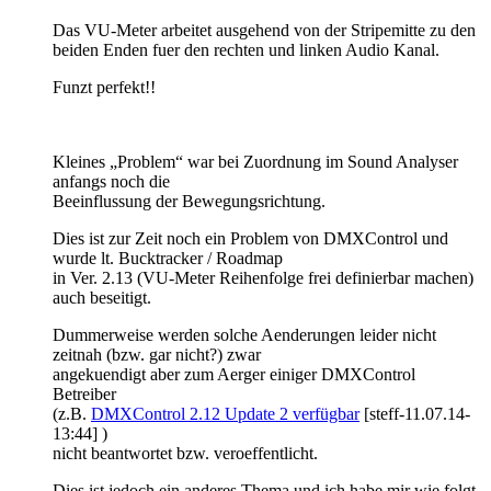
Das VU-Meter arbeitet ausgehend von der Stripemitte zu den
beiden Enden fuer den rechten und linken Audio Kanal.
Funzt perfekt!!
Kleines „Problem“ war bei Zuordnung im Sound Analyser
anfangs noch die
Beeinflussung der Bewegungsrichtung.
Dies ist zur Zeit noch ein Problem von DMXControl und
wurde lt. Bucktracker / Roadmap
in Ver. 2.13 (VU-Meter Reihenfolge frei definierbar machen)
auch beseitigt.
Dummerweise werden solche Aenderungen leider nicht
zeitnah (bzw. gar nicht?) zwar
angekuendigt aber zum Aerger einiger DMXControl
Betreiber
(z.B.
DMXControl 2.12 Update 2 verfügbar
[steff-11.07.14-
13:44] )
nicht beantwortet bzw. veroeffentlicht.
Dies ist jedoch ein anderes Thema und ich habe mir wie folgt