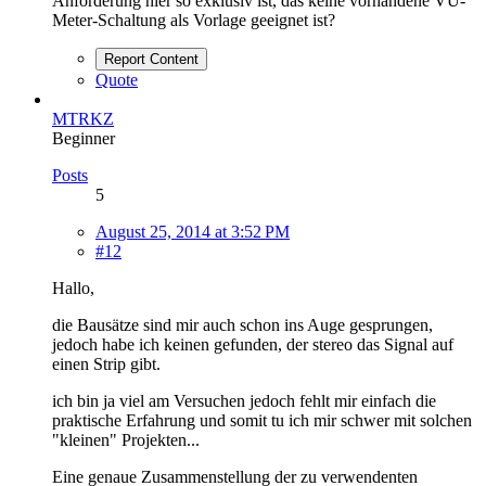
Anforderung hier so exklusiv ist, das keine vorhandene VU-
Meter-Schaltung als Vorlage geeignet ist?
Report Content
Quote
MTRKZ
Beginner
Posts
5
August 25, 2014 at 3:52 PM
#12
Hallo,
die Bausätze sind mir auch schon ins Auge gesprungen,
jedoch habe ich keinen gefunden, der stereo das Signal auf
einen Strip gibt.
ich bin ja viel am Versuchen jedoch fehlt mir einfach die
praktische Erfahrung und somit tu ich mir schwer mit solchen
"kleinen" Projekten...
Eine genaue Zusammenstellung der zu verwendenten