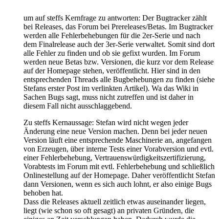
um auf steffs Kernfrage zu antworten: Der Bugtracker zählt
bei Releases, das Forum bei Prereleases/Betas. Im Bugtracker
werden alle Fehlerbehebungen für die 2er-Serie und nach
dem Finalrelease auch der 3er-Serie verwaltet. Somit sind dort
alle Fehler zu finden und ob sie gefixt wurden. Im Forum
werden neue Betas bzw. Versionen, die kurz vor dem Release
auf der Homepage stehen, veröffentlicht. Hier sind in den
entsprechenden Threads alle Bugbehebungen zu finden (siehe
Stefans erster Post im verlinkten Artikel). Wa das Wiki in
Sachen Bugs sagt, muss nicht zutreffen und ist daher in
diesem Fall nicht ausschlaggebend.
Zu steffs Kernaussage: Stefan wird nicht wegen jeder
Änderung eine neue Version machen. Denn bei jeder neuen
Version läuft eine entsprechende Maschinerie an, angefangen
von Erzeugen, über interne Tests einer Vorabversion und evtl.
einer Fehlerbehebung, Vertrauenswürdigkeitszertifizierung,
Vorabtests im Forum mit evtl. Fehlerbehebung und schließlich
Onlinestellung auf der Homepage. Daher veröffentlicht Stefan
dann Versionen, wenn es sich auch lohnt, er also einige Bugs
behoben hat.
Dass die Releases aktuell zeitlich etwas auseinander liegen,
liegt (wie schon so oft gesagt) an privaten Gründen, die