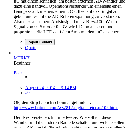
µC mit einem schnellen, am besten externen AD-Wandler und
dazu eine handvoll Operationsverstärker um einerseits einen
Bandpass aufzubauen, einen DC-Offset auf das Singal zu
geben und es auf die AD-Referenzspannung zu verstärken.
Also dass aus einem Audsiosignal mit z.B. +/-100mV ein
Signal von 0...5V oder 0...3V wird. Dann auslesen und
proportional die LEDs auf dem Strip mit dem µC ansteuern.
Report Content
Quote
MTRKZ
Beginner
Posts
5
August 24, 2014 at 9:14 PM
#9
Ok, den Strip hab ich schonmal gefunden :
http://www.hotmcu.com/ws2812-digital…eter-p-102.html
Den Rest verstehe ich nur teilweise. Wie soll ich diese
Wandler und die anderen Bauteile schalten und welche sollen
es sein ? Kannst du/ihr mir vielleicht etwas zusammenstellen ?