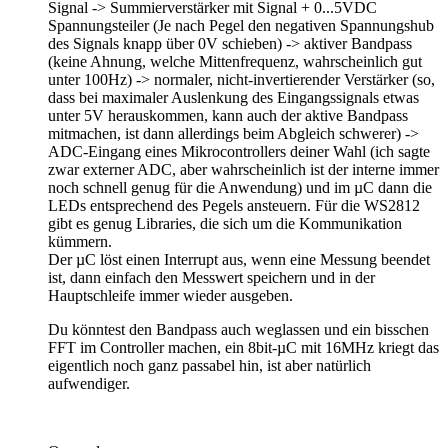
Signal -> Summierverstärker mit Signal + 0...5VDC
Spannungsteiler (Je nach Pegel den negativen Spannungshub
des Signals knapp über 0V schieben) -> aktiver Bandpass
(keine Ahnung, welche Mittenfrequenz, wahrscheinlich gut
unter 100Hz) -> normaler, nicht-invertierender Verstärker (so,
dass bei maximaler Auslenkung des Eingangssignals etwas
unter 5V herauskommen, kann auch der aktive Bandpass
mitmachen, ist dann allerdings beim Abgleich schwerer) ->
ADC-Eingang eines Mikrocontrollers deiner Wahl (ich sagte
zwar externer ADC, aber wahrscheinlich ist der interne immer
noch schnell genug für die Anwendung) und im µC dann die
LEDs entsprechend des Pegels ansteuern. Für die WS2812
gibt es genug Libraries, die sich um die Kommunikation
kümmern.
Der µC löst einen Interrupt aus, wenn eine Messung beendet
ist, dann einfach den Messwert speichern und in der
Hauptschleife immer wieder ausgeben.
Du könntest den Bandpass auch weglassen und ein bisschen
FFT im Controller machen, ein 8bit-µC mit 16MHz kriegt das
eigentlich noch ganz passabel hin, ist aber natürlich
aufwendiger.