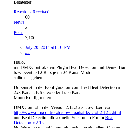
Betatester
Reactions Received
60
News
2
Posts
3,106
July 20, 2014 at 8:01 PM
#2
Hallo,
mit DMXControl, dem Plugin Beat-Detection und Deiner Bar
bzw eventuell 2 Bars je im 24 Kanal Mode
sollte das gehen.
Du kannst in der Konfiguration vom Beat Beat Detection in
2x8 Kanal als Stereo oder 1x16 Kanal
Mono Konfigurieren.
DMXControl in der Version 2.12.2 als Download von
http://www.dmxcontrol.de/downloads/file…rol-2-12-2.html
und Beat Detection die aktuelle Version im Forum
Beat
Detection V2.13
Notfals noch weiterblättern ob noch eine aktuellere Version