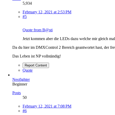
5,934
February 12, 2021 at 2:53 PM
#5
Quote from B@sti
Jetzt kommen aber die LEDs dazu welche mir gleich ma
Da du hier im DMXControl 2 Bereich geantwortet hast, der f
Das Leben ist NP vollständig!
Report Content
Quote
Neofighter
Beginner
Posts
50
February 12, 2021 at 7:08 PM
#6