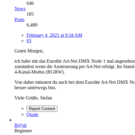
646
News
185
Posts
6,489
February 4, 2021 at 9:34 AM
#3
Guten Morgen,
ich habe mir das Eurolite Art-Net DMX Node 1 mal angesehen. A
zumindest wenn die Ansteuerung per Art-Net erfolgt. Im Stan
4-Kanal-Modus (RGBW).
Von daher müsstest du auch bei dem Eurolite Art-Net DMX Node
besser unterwegs bist.
Viele Grüße, Stefan
Report Content
Quote
B@sti
Beginner