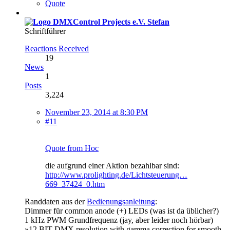
Quote
Stefan
Schriftführer
Reactions Received
19
News
1
Posts
3,224
November 23, 2014 at 8:30 PM
#11
Quote from Hoc
die aufgrund einer Aktion bezahlbar sind:
http://www.prolighting.de/Lichtsteuerung…
669_37424_0.htm
Randdaten aus der
Bedienungsanleitung
:
Dimmer für common anode (+) LEDs (was ist da üblicher?)
1 kHz PWM Grundfrequenz (jay, aber leider noch hörbar)
»12 BIT DMX resolution with gamma correction for smooth