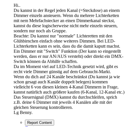
Hi..
Du kannst in der Regel jeden Kanal (=Steckdose) an einem
Dimmer einzeln ansteuern. Wenn du mehrere Lichterketten
mit nem Mehrfachstecker an einen Dimmerkanal steckst,
kannst du diese logischerweise nicht mehr einzeln steuern,
sondern nur noch als Gruppe.
Beachte: Du kannst nur "normale" Lichteretten mit den
Glühbirnchen einfach ohne weiteres Dimmen. Bei LED-
Lichterketten kann es sein, dass du die damit kaputt machst.
Ein Dimmer mit "Switch" Funktion (Der kann so eingestellt
werden, dass er nur AN/AUS versteht) oder direkt ein DMX-
Switch können da Abhilfe schaffen.
Da im Moment viel auf LED-Technik gesetzt wird, gibt es
recht viele Dimmer günstig auf dem Gebraucht-Markt.
Wenn du dich auf 24 Kanäle beschränkst (Du kannst ja wie
schon gesagt auch Kanäle doppelt belegen) kommen
vielleicht 6 von diesen kleinen 4-Kanal Dimmern in Frage,
kannst natürlich auch größere kaufen (6-Kanal, 12-Kanal etc.)
Das Steuersignal (DMX) kannst du durchschleifen, sprich
z.B. deine 6 Dimmer mit jeweils 4 Kanälen alle mit der
gleichen Steuerung kontrollieren.
Lg Benny.
Report Content