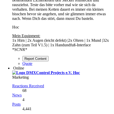
bestehenden Lichterketten den Stecker reinsteckst und
rausziehst. Teste das bitte vorher mal wie sie sich da
verhalten. Bei meinen Ketten dauert es immer ein kleines
bisschen bevor sie angehen, und sie glimmen immer etwas
nach. Wenn Dich das stört, dann musst Du basteln.
Hoc
Mein Equipment:
1x Hirn | 2x Augen (leicht defekt) |2x Ohren | 1x Mund |32x
Zahn (zum Teil V1.5) | 1x Handundfuß-Interface
*SCNR*
Report Content
Quote
Online
Hoc
Marketing
Reactions Received
68
News
4
Posts
4,441