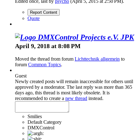
Edited once, last by
psycho
(
April 5, 2015 at 2:50 PM
).
Report Content
Quote
JPK
April 9, 2018 at 8:08 PM
Moved the thread from forum
Lichttechnik allgemein
to
forum
Common Topics
.
Guest
Newly created posts will remain inaccessible for others until
approved by a moderator.
The last reply was more than 365
days ago, this thread is most likely obsolete. It is
recommended to create a
new thread
instead.
Smilies
Default Category
DMXControl