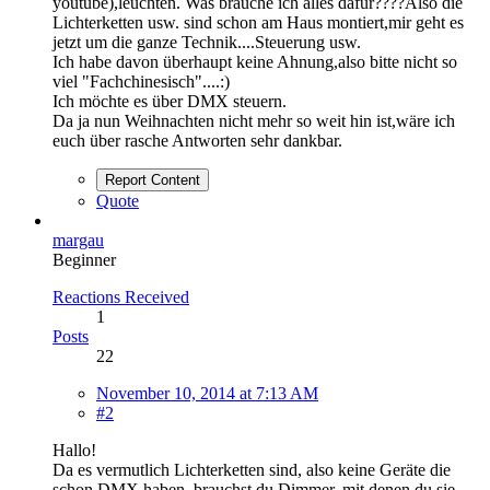
youtube),leuchten. Was brauche ich alles dafür????Also die
Lichterketten usw. sind schon am Haus montiert,mir geht es
jetzt um die ganze Technik....Steuerung usw.
Ich habe davon überhaupt keine Ahnung,also bitte nicht so
viel "Fachchinesisch"....:)
Ich möchte es über DMX steuern.
Da ja nun Weihnachten nicht mehr so weit hin ist,wäre ich
euch über rasche Antworten sehr dankbar.
Report Content
Quote
margau
Beginner
Reactions Received
1
Posts
22
November 10, 2014 at 7:13 AM
#2
Hallo!
Da es vermutlich Lichterketten sind, also keine Geräte die
schon DMX haben, brauchst du Dimmer, mit denen du sie