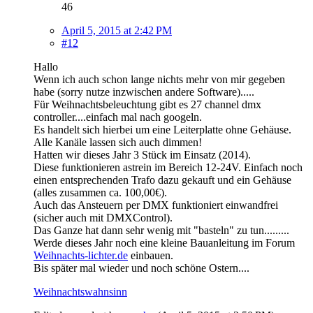
46
April 5, 2015 at 2:42 PM
#12
Hallo
Wenn ich auch schon lange nichts mehr von mir gegeben
habe (sorry nutze inzwischen andere Software).....
Für Weihnachtsbeleuchtung gibt es 27 channel dmx
controller....einfach mal nach googeln.
Es handelt sich hierbei um eine Leiterplatte ohne Gehäuse.
Alle Kanäle lassen sich auch dimmen!
Hatten wir dieses Jahr 3 Stück im Einsatz (2014).
Diese funktionieren astrein im Bereich 12-24V. Einfach noch
einen entsprechenden Trafo dazu gekauft und ein Gehäuse
(alles zusammen ca. 100,00€).
Auch das Ansteuern per DMX funktioniert einwandfrei
(sicher auch mit DMXControl).
Das Ganze hat dann sehr wenig mit "basteln" zu tun.........
Werde dieses Jahr noch eine kleine Bauanleitung im Forum
Weihnachts-lichter.de
einbauen.
Bis später mal wieder und noch schöne Ostern....
Weihnachtswahnsinn