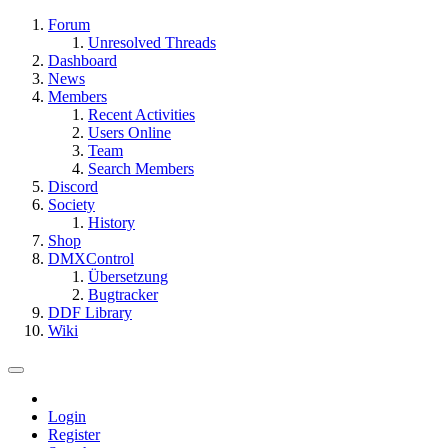
Forum
Unresolved Threads
Dashboard
News
Members
Recent Activities
Users Online
Team
Search Members
Discord
Society
History
Shop
DMXControl
Übersetzung
Bugtracker
DDF Library
Wiki
Login
Register