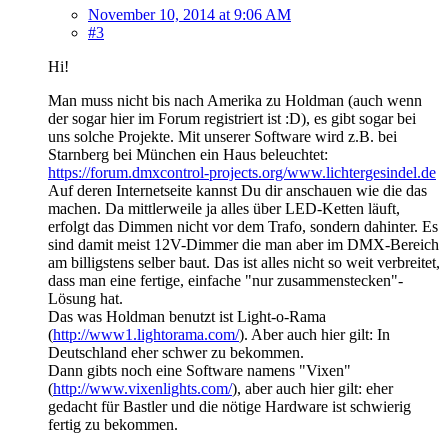
November 10, 2014 at 9:06 AM
#3
Hi!
Man muss nicht bis nach Amerika zu Holdman (auch wenn
der sogar hier im Forum registriert ist :D), es gibt sogar bei
uns solche Projekte. Mit unserer Software wird z.B. bei
Starnberg bei München ein Haus beleuchtet:
https://forum.dmxcontrol-projects.org/www.lichtergesindel.de
Auf deren Internetseite kannst Du dir anschauen wie die das
machen. Da mittlerweile ja alles über LED-Ketten läuft,
erfolgt das Dimmen nicht vor dem Trafo, sondern dahinter. Es
sind damit meist 12V-Dimmer die man aber im DMX-Bereich
am billigstens selber baut. Das ist alles nicht so weit verbreitet,
dass man eine fertige, einfache "nur zusammenstecken"-
Lösung hat.
Das was Holdman benutzt ist Light-o-Rama
(
http://www1.lightorama.com/
). Aber auch hier gilt: In
Deutschland eher schwer zu bekommen.
Dann gibts noch eine Software namens "Vixen"
(
http://www.vixenlights.com/
), aber auch hier gilt: eher
gedacht für Bastler und die nötige Hardware ist schwierig
fertig zu bekommen.