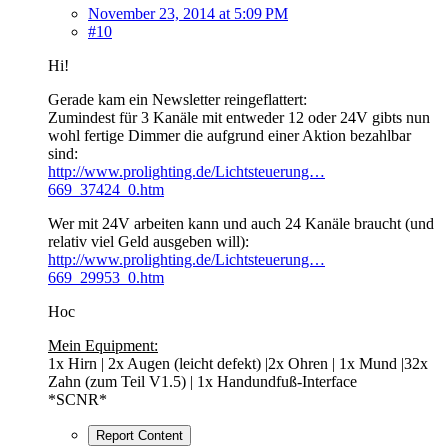
November 23, 2014 at 5:09 PM
#10
Hi!
Gerade kam ein Newsletter reingeflattert:
Zumindest für 3 Kanäle mit entweder 12 oder 24V gibts nun
wohl fertige Dimmer die aufgrund einer Aktion bezahlbar
sind:
http://www.prolighting.de/Lichtsteuerung…
669_37424_0.htm
Wer mit 24V arbeiten kann und auch 24 Kanäle braucht (und
relativ viel Geld ausgeben will):
http://www.prolighting.de/Lichtsteuerung…
669_29953_0.htm
Hoc
Mein Equipment:
1x Hirn | 2x Augen (leicht defekt) |2x Ohren | 1x Mund |32x
Zahn (zum Teil V1.5) | 1x Handundfuß-Interface
*SCNR*
Report Content