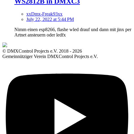
WS2812B in DMXC3
xxDmx-Freak93xx
July 22, 2022 at 5:44 PM
Nimm einen esp8266, flashe wled drauf und dann mit jinx per
Artnet ansteuern oder ledfx
© DMXControl Projects e.V. 2018 - 2026
Gemeinnütziger Verein DMXControl Projects e.V.