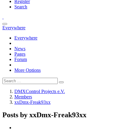
Register
Search
Everywhere
Everywhere
News
Pages
Forum
More Options
DMXControl Projects e.V.
Members
xxDmx-Freak93xx
Posts by xxDmx-Freak93xx