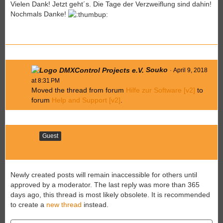
Vielen Dank! Jetzt geht´s. Die Tage der Verzweiflung sind dahin!
Nochmals Danke!
Souko
April 9, 2018
at 8:31 PM
Moved the thread from forum
Hilfe zur Software [v2]
to
forum
Help and Support [v2]
.
Guest
Newly created posts will remain inaccessible for others until
approved by a moderator.
The last reply was more than 365
days ago, this thread is most likely obsolete. It is recommended
to create a
new thread
instead.