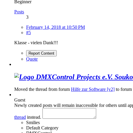
Beginner
Posts
3
February 14, 2018 at 10:50 PM
#5
Klasse - vielen Dank!!!
Report Content
Quote
Souko
Moved the thread from forum
Hilfe zur Software [v2]
to forum
Guest
Newly created posts will remain inaccessible for others until a
thread
instead.
Smilies
Default Category