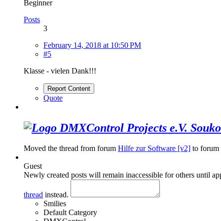
Beginner
Posts
3
February 14, 2018 at 10:50 PM
#5
Klasse - vielen Dank!!!
Report Content
Quote
Souko
Moved the thread from forum
Hilfe zur Software [v2]
to forum
Guest
Newly created posts will remain inaccessible for others until a
thread
instead.
Smilies
Default Category