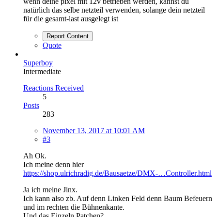
wenn deine pixel mit 12v betrieben werden, kannst du
natürlich das selbe netzteil verwenden, solange dein netzteil
für die gesamt-last ausgelegt ist
Report Content
Quote
Superboy
Intermediate
Reactions Received
5
Posts
283
November 13, 2017 at 10:01 AM
#3
Ah Ok.
Ich meine denn hier
https://shop.ulrichradig.de/Bausaetze/DMX-…Controller.html
Ja ich meine Jinx.
Ich kann also zb. Auf denn Linken Feld denn Baum Befeuern
und im rechten die Bühnenkante.
Und das Einzeln Patchen?