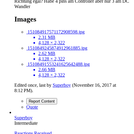
Richtung egal? Habe 4 pins am Controller aber nur 3 am DC
Wandler
Images
151084917571172908598.jpg
2.31 MB
4,128 × 2,322
1510849245874912961885.jpg
2.62 MB
4,128 × 2,322
15108491553241625642488.jpg
2.66 MB
4,128 × 2,322
Edited once, last by
Superboy
(
November 16, 2017 at
8:12 PM
).
Report Content
Quote
Superboy
Intermediate
Reactions Received