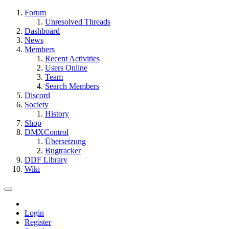
Forum
Unresolved Threads
Dashboard
News
Members
Recent Activities
Users Online
Team
Search Members
Discord
Society
History
Shop
DMXControl
Übersetzung
Bugtracker
DDF Library
Wiki
Login
Register