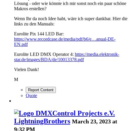
Lösung - oder wie könnte ich mir sonst noch ein paar schöne
Makros erstellen?
Wenn Ihr da noch Idee habt, wäre ich super dankbar. Hier die
links zu den Manuals:
Eurolite Pix 144 LED Bar:
https://www.recordcase.de/media/pdf/b6/e…anual-DE-
EN.pdf
Eurolite LED DMX Operator 4:
https://media.elektronik-
star.de/images/BDA/de/10013378.pdf
Vielen Dank!
M
Report Content
Quote
LightningBrothers
March 23, 2023 at
9:32 PM