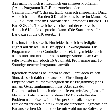
dies nicht möglich ist. Lediglich ein einziges Programm
("Auto Programm R-G-B mit zunehmender
Geschwindigkeit"), das nix taugt, kann ich ansprechen. Dazu
wähle ich in der Bar den 6 Kanal Modus (siehe im Manual S.
13, link unten) und im Controller den Farbmodus für die LED
Bar RGB 252/10, welches anscheinend der einzige ist, mit
dem ich 6 Kanäle ansprechen kann. (Die Startadresse für die
Bar dazu auf die 036 gesetzt ..)
Das funzt auch so weit. Nur leider habe ich so lediglich
zugriff auf dieses EINE schlappe Blink-Programm. Die
Programme, die der Controller anbietet, taugen leider auch
nichts und sind nix anderes als farbige Strobos. Am Gerät
selbst könnte ich jedoch 16 Automatik Programme und 16
Soundgestreuerte Programme anwählen.
Irgendwie macht es bei einem solchen Gerät doch keinen
Sinn, dass ich dafür (und auch zur Einstellung der
Empfindlichkeit/Geschwindigkeit dieser Programme) jedes
mal am Gerät rumfummeln muss. Aber aus der
Dokumentation kann ich nicht rauslesen, wie das gehen soll.
Mir scheint also, dass ein anderer DMX Controller das
Problem nicht lösen würde. Um per Controller bessere
Effekte zu erzielen, die z.B. auch die einzelnen Segmente der
Bar ansprechen könnten) bliebe mir wohl nur ne Software