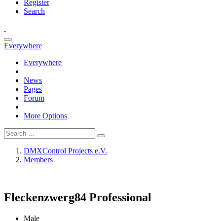
Register
Search
Everywhere
Everywhere
News
Pages
Forum
More Options
DMXControl Projects e.V.
Members
Fleckenzwerg84
Professional
Male