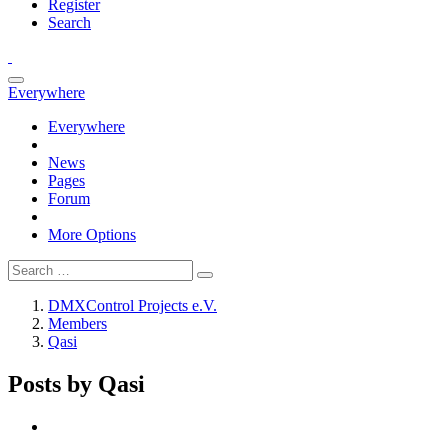
Register
Search
Everywhere
Everywhere
News
Pages
Forum
More Options
DMXControl Projects e.V.
Members
Qasi
Posts by Qasi