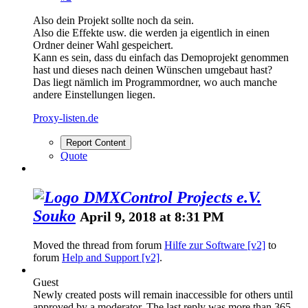
Also dein Projekt sollte noch da sein.
Also die Effekte usw. die werden ja eigentlich in einen
Ordner deiner Wahl gespeichert.
Kann es sein, dass du einfach das Demoprojekt genommen
hast und dieses nach deinen Wünschen umgebaut hast?
Das liegt nämlich im Programmordner, wo auch manche
andere Einstellungen liegen.
Proxy-listen.de
Report Content
Quote
Souko
April 9, 2018 at 8:31 PM
Moved the thread from forum
Hilfe zur Software [v2]
to
forum
Help and Support [v2]
.
Guest
Newly created posts will remain inaccessible for others until
approved by a moderator.
The last reply was more than 365