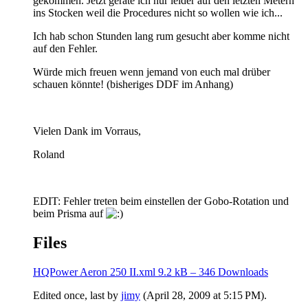
gekommen. Jetzt gerate ich nur leider auf den letzten Metern
ins Stocken weil die Procedures nicht so wollen wie ich...
Ich hab schon Stunden lang rum gesucht aber komme nicht
auf den Fehler.
Würde mich freuen wenn jemand von euch mal drüber
schauen könnte! (bisheriges DDF im Anhang)
Vielen Dank im Vorraus,
Roland
EDIT: Fehler treten beim einstellen der Gobo-Rotation und
beim Prisma auf
Files
HQPower Aeron 250 II.xml
9.2 kB – 346 Downloads
Edited once, last by
jimy
(
April 28, 2009 at 5:15 PM
).