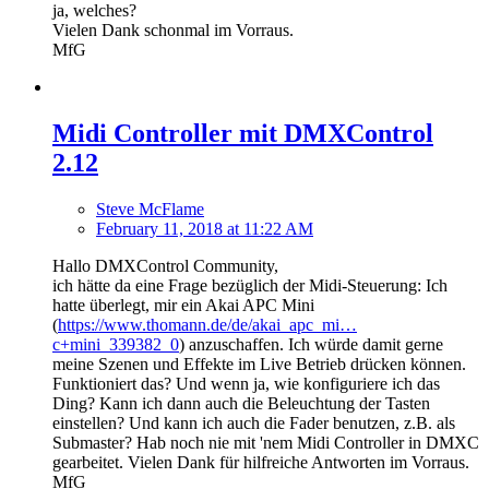
ja, welches?
Vielen Dank schonmal im Vorraus.
MfG
Midi Controller mit DMXControl
2.12
Steve McFlame
February 11, 2018 at 11:22 AM
Hallo DMXControl Community,
ich hätte da eine Frage bezüglich der Midi-Steuerung: Ich
hatte überlegt, mir ein Akai APC Mini
(
https://www.thomann.de/de/akai_apc_mi…
c+mini_339382_0
) anzuschaffen. Ich würde damit gerne
meine Szenen und Effekte im Live Betrieb drücken können.
Funktioniert das? Und wenn ja, wie konfiguriere ich das
Ding? Kann ich dann auch die Beleuchtung der Tasten
einstellen? Und kann ich auch die Fader benutzen, z.B. als
Submaster? Hab noch nie mit 'nem Midi Controller in DMXC
gearbeitet. Vielen Dank für hilfreiche Antworten im Vorraus.
MfG