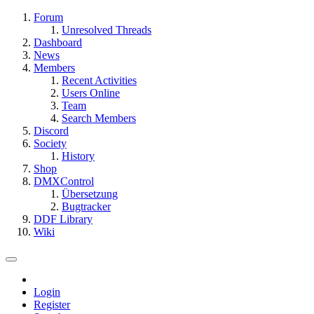
Forum
Unresolved Threads
Dashboard
News
Members
Recent Activities
Users Online
Team
Search Members
Discord
Society
History
Shop
DMXControl
Übersetzung
Bugtracker
DDF Library
Wiki
Login
Register