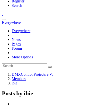
Register
Search
Everywhere
Everywhere
News
Pages
Forum
More Options
DMXControl Projects e.V.
Members
ibie
Posts by ibie