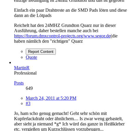
einzige Bedingung ist 24mhz Grundton und das ist gegeben
Einfach ein paar Drahtreste an die SMD Pads löten und diese
dann an die Lötpads
Reichelt hat den 24MHZ Grundton Quarz nur in dieser
Ausführung, daher bestellen manche auch bei
https://forum.dmxcontrol-projects.org/www.segor.de
(die
haben nämlich den "richtigen" Quarz
Report Content
Quote
MartinR
Professional
Posts
649
March 24, 2011 at 5:20 PM
#3
Jo, ham scho genug gemacht! Geht sehr schön mit
Kupferlackdraht oder ähnlichem.... Is zwar weng gebastelt,
aber sieht ja niemand *g* Ich würd das ganze in Heißkleber
etc. vergießen um Kurzschlüssen vorzubeugen...