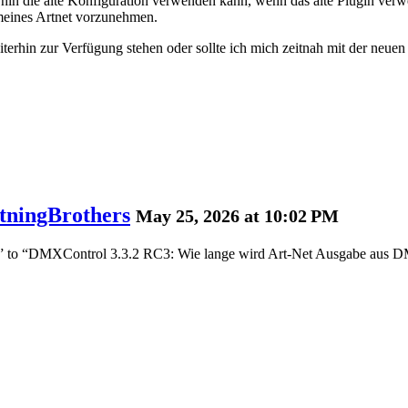
rhin die alte Konfiguration verwenden kann, wenn das alte Plugin verw
meines Artnet vorzunehmen.
terhin zur Verfügung stehen oder sollte ich mich zeitnah mit der neue
tningBrothers
May 25, 2026 at 10:02 PM
t” to “DMXControl 3.3.2 RC3: Wie lange wird Art-Net Ausgabe aus D