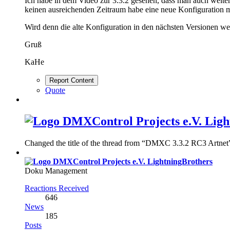
Ich habe in dem Video zur 3.3.2 gesehen, dass man auch weite
keinen ausreichenden Zeitraum habe eine neue Konfiguration 
Wird denn die alte Konfiguration in den nächsten Versionen wei
Gruß
KaHe
Report Content
Quote
Ligh
Changed the title of the thread from “DMXC 3.3.2 RC3 Artne
LightningBrothers
Doku Management
Reactions Received
646
News
185
Posts