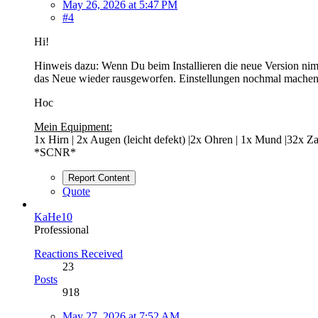
May 26, 2026 at 5:47 PM
#4
Hi!
Hinweis dazu: Wenn Du beim Installieren die neue Version nimms
das Neue wieder rausgeworfen. Einstellungen nochmal machen 
Hoc
Mein Equipment:
1x Hirn | 2x Augen (leicht defekt) |2x Ohren | 1x Mund |32x Z
*SCNR*
Report Content
Quote
KaHe10
Professional
Reactions Received
23
Posts
918
May 27, 2026 at 7:52 AM