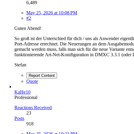
6,489
May 25, 2026 at 10:08 PM
#2
Guten Abend!
So groß ist der Unterschied für dich / uns als Anwender eigent
Port-Adresse errechnet. Die Neuerungen an dem Ausgabemodul l
gemacht werden muss, falls man sich für die neue Variante ent
funktionierende Art-Net-Konifiguration in DMXC 3.3.1 (oder 
Stefan
Report Content
Quote
KaHe10
Professional
Reactions Received
23
Posts
918
May 25, 2026 at 10:21 PM