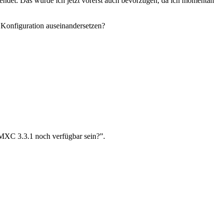
endet. Das würde ich jetzt vorerst auch bevorzugen, da ich momentan
n Konfiguration auseinandersetzen?
MXC 3.3.1 noch verfügbar sein?”.