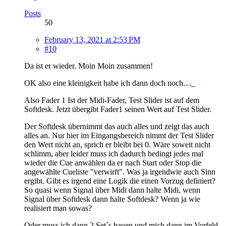
Posts
50
February 13, 2021 at 2:53 PM
#10
Da ist er wieder. Moin Moin zusammen!
OK also eine kleinigkeit habe ich dann doch noch....
Also Fader 1 Ist der Midi-Fader, Test Slider ist auf dem
Softdesk. Jetzt übergibt Fader1 seinen Wert auf Test Slider.
Der Softdesk übernimmt das auch alles und zeigt das auch
alles an. Nur hier im Eingangsbereich nimmt der Test Slider
den Wert nicht an, sprich er bleibt bei 0. Wäre soweit nicht
schlimm, aber leider muss ich dadurch bedingt jedes mal
wieder die Cue anwählen da er nach Start oder Stop die
angewählte Cueliste "verwirft". Was ja irgendwie auch Sinn
ergibt. Gibt es irgend eine Logik die einen Vorzug definiert?
So quasi wenn Signal über Midi dann halte Midi, wenn
Signal über Softdesk dann halte Softdesk? Wenn ja wie
realisiert man sowas?
Oder muss ich dann 2 Set´s bauen und mich dann im Vorfeld