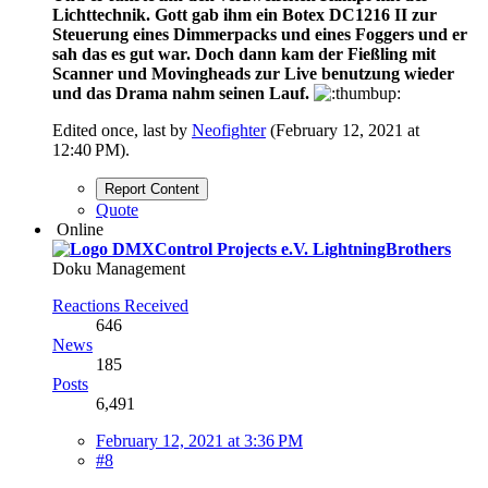
Lichttechnik. Gott gab ihm ein Botex DC1216 II zur
Steuerung eines Dimmerpacks und eines Foggers und er
sah das es gut war. Doch dann kam der Fießling mit
Scanner und Movingheads zur Live benutzung wieder
und das Drama nahm seinen Lauf.
Edited once, last by
Neofighter
(
February 12, 2021 at
12:40 PM
).
Report Content
Quote
Online
LightningBrothers
Doku Management
Reactions Received
646
News
185
Posts
6,491
February 12, 2021 at 3:36 PM
#8