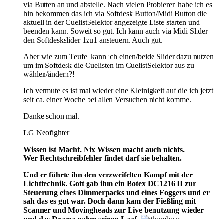
via Butten an und abstelle. Nach vielen Probieren habe ich es
hin bekommen das ich via Softdesk Button/Midi Button die
aktuell in der CuelistSelektor angezeigte Liste starten und
beenden kann. Soweit so gut. Ich kann auch via Midi Slider
den Softdeskslider 1zu1 ansteuern. Auch gut.
Aber wie zum Teufel kann ich einen/beide Slider dazu nutzen
um im Softdesk die Cuelisten im CuelistSelektor aus zu
wählen/ändern?!
Ich vermute es ist mal wieder eine Kleinigkeit auf die ich jetzt
seit ca. einer Woche bei allen Versuchen nicht komme.
Danke schon mal.
LG Neofighter
Wissen ist Macht. Nix Wissen macht auch nichts.
Wer Rechtschreibfehler findet darf sie behalten.
Und er führte ihn den verzweifelten Kampf mit der
Lichttechnik. Gott gab ihm ein Botex DC1216 II zur
Steuerung eines Dimmerpacks und eines Foggers und er
sah das es gut war. Doch dann kam der Fießling mit
Scanner und Movingheads zur Live benutzung wieder
und das Drama nahm seinen Lauf.