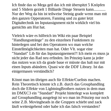
Ich finde das so Mega geil das ich mit überspitzt 5 Knöpfen
und 5 Slidern gezielt 1 Billiarde Dinge Steuern kann............
Nur der Weg da hin ist teilweise Steinig grade wenn man mit
den ganzen Opperatoren, Fanning und zu guter letzt
Digitaltechnik im Inputassignment nicht wirklich viel bis
garnichts am Hut hat.
Vieleich wäre es hilfreich im Wiki ein paar Beispiel
"Handlungsstränge" zu den einzelnen Funktionen zu
hinterlegen und bei den Operatoren wo man welche
Einstellmöglichkeiten man hat. Oder Vlt. sogar eine
"Standart" Lib für das Inputassignement?! Ich mein es muss ja
nicht jeder das Rad neu erfinden. Im Prinziep kann ja jeder
das nutzen was ich da grade baue er müsste das halt nur mit
einen Inputs abändern. Quasi wie die DDF Library. Ist das
einigermasen verständlich?
Könnt man im übrigen auch für Effekte/Cuelists machen.
Rein Theoretisch könnte ich z.B. durch das Grouphandling
doch die Effekte von LightningBrothers nutzen in dem man
im DMXC3 ein "Standart" Projekt hinterlegt was komplett
auf Grouphandling ausgelegt ist wo man im Prinziep nur noch
seine Z.B. Movingheads in die Gruppen schiebt und zack
läuft weitestgehend oder habe ich das falsch verstanden?