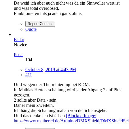
Da weiß ich aber auch nicht was da ein Sinnvoller wert ist
und was total overdosed.
Funktionieren tuts ja auch ganz ohne.
Report Content
Quote
Falko
Novice
Posts
104
October 8, 2019 at 4:43 PM
#11
Und wegen der Therminierung bei RDM.
In Mathias Hertels schaltung wird ja der Abgang 2 auf Plus
gezogen.
2 sollte aber Data - sein.
Daher mein Zweifeln.
Ich häng die Schaltung mal an von der ich ausgehe.
Und das denke ich ist falsch.
[Blocked Image:
https://www.mathertel.de/Arduino/DMXShield/DMXShieldSc