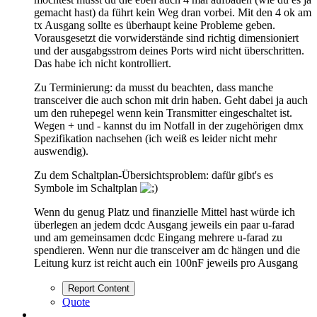
gemacht hast) da führt kein Weg dran vorbei. Mit den 4 ok am
tx Ausgang sollte es überhaupt keine Probleme geben.
Vorausgesetzt die vorwiderstände sind richtig dimensioniert
und der ausgabgsstrom deines Ports wird nicht überschritten.
Das habe ich nicht kontrolliert.
Zu Terminierung: da musst du beachten, dass manche
transceiver die auch schon mit drin haben. Geht dabei ja auch
um den ruhepegel wenn kein Transmitter eingeschaltet ist.
Wegen + und - kannst du im Notfall in der zugehörigen dmx
Spezifikation nachsehen (ich weiß es leider nicht mehr
auswendig).
Zu dem Schaltplan-Übersichtsproblem: dafür gibt's es
Symbole im Schaltplan
Wenn du genug Platz und finanzielle Mittel hast würde ich
überlegen an jedem dcdc Ausgang jeweils ein paar u-farad
und am gemeinsamen dcdc Eingang mehrere u-farad zu
spendieren. Wenn nur die transceiver am dc hängen und die
Leitung kurz ist reicht auch ein 100nF jeweils pro Ausgang
Report Content
Quote