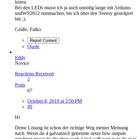
hören.
Bei den LEDs musst ich ja auch unnötig lange mit Arduino
undWS2812 rummachen, bis ich über den Teensy gestolpert
bin ;).
Grüße, Falko
Report Content
Quote
Eddy
Novice
Reactions Received
2
Posts
67
October 8, 2019 at 3:50 PM
#9
Hi
Deine Lösung ist schon der richtige Weg meiner Meinung
nach. Wenn du 4 galvanisch getrennte netze bzw outputs
möchtest musst du die eben auch 4 mal aufbauen (wie du es ja