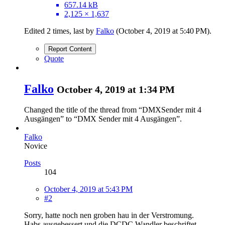
657.14 kB
2,125 × 1,637
Edited 2 times, last by
Falko
(
October 4, 2019 at 5:40 PM
).
Report Content
Quote
Falko
October 4, 2019 at 1:34 PM
Changed the title of the thread from “DMXSender mit 4
Ausgängen” to “DMX Sender mit 4 Ausgängen”.
Falko
Novice
Posts
104
October 4, 2019 at 5:43 PM
#2
Sorry, hatte noch nen groben hau in der Verstromung.
Habs ausgebessert und die DCDC Wandler beschriftet.