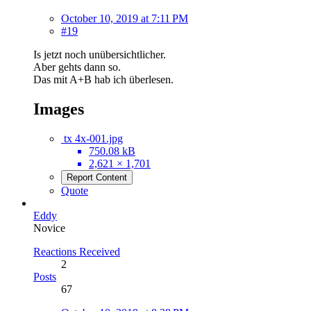
October 10, 2019 at 7:11 PM
#19
Is jetzt noch unübersichtlicher.
Aber gehts dann so.
Das mit A+B hab ich überlesen.
Images
tx 4x-001.jpg
750.08 kB
2,621 × 1,701
Report Content
Quote
Eddy
Novice
Reactions Received
2
Posts
67