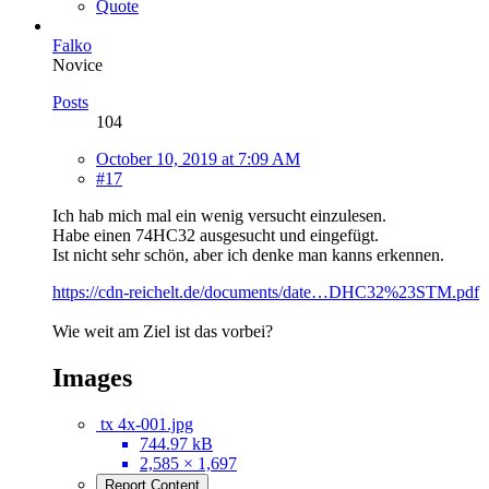
Quote
Falko
Novice
Posts
104
October 10, 2019 at 7:09 AM
#17
Ich hab mich mal ein wenig versucht einzulesen.
Habe einen 74HC32 ausgesucht und eingefügt.
Ist nicht sehr schön, aber ich denke man kanns erkennen.
https://cdn-reichelt.de/documents/date…DHC32%23STM.pdf
Wie weit am Ziel ist das vorbei?
Images
tx 4x-001.jpg
744.97 kB
2,585 × 1,697
Report Content