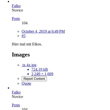
Falko
Novice
Posts
104
October 4, 2019 at 6:49 PM
#5
Hier mal mit Elkos.
Images
tx 4x.jpg
724.19 kB
2,249 × 1,669
Report Content
Quote
Falko
Novice
Posts
104