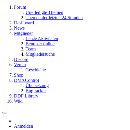
Forum
Unerledigte Themen
Themen der letzten 24 Stunden
Dashboard
News
Mitglieder
Letzte Aktivitäten
Benutzer online
Team
Mitgliedersuche
Discord
Verein
Geschichte
Shop
DMXControl
Übersetzung
Bugtracker
DDF Library
Wiki
Anmelden